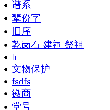
谱系
辈份字
旧序
乾岗石 建祠 祭祖
h
文物保护
fsdfs
徽商
堂号