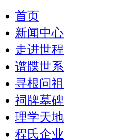
首页
新闻中心
走进世程
谱牒世系
寻根问祖
祠牌墓碑
理学天地
程氏企业