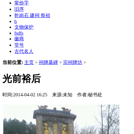
辈份字
旧序
乾岗石 建祠 祭祖
h
文物保护
fsdfs
徽商
堂号
古代名人
当前位置:
主页
>
祠牌墓碑
>
宗祠牌坊
>
光前裕后
时间:2014-04-02 16:25 来源:未知 作者:秘书处