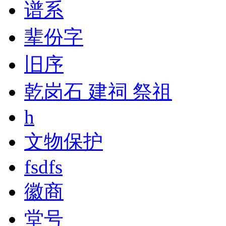
谱系
辈份字
旧序
乾岗石 建祠 祭祖
h
文物保护
fsdfs
徽商
堂号