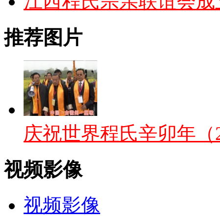
江西程氏宗亲联谊会成立
推荐图片
庆祝世界程氏辛卯年（2
视频影像
视频影像