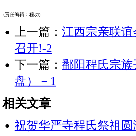
济南网站制作公司
(责任编辑：程功)
上一篇：
江西宗亲联谊
召开!-2
下一篇：
鄱阳程氏宗族
盘）－1
相关文章
祝贺华严寺程氏祭祖圆